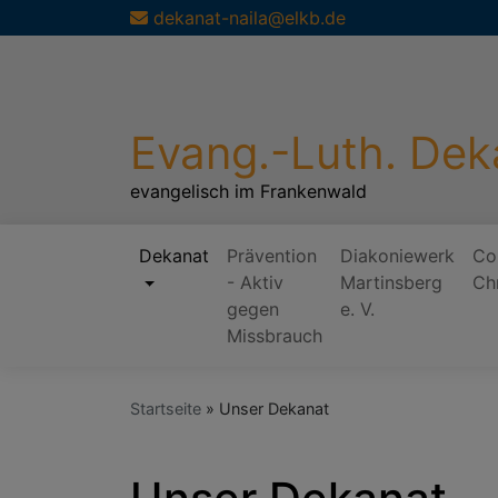
Direkt
dekanat-naila@elkb.de
zum
Inhalt
Evang.-Luth. Dek
evangelisch im Frankenwald
Dekanat
Prävention
Diakoniewerk
Co
- Aktiv
Martinsberg
Ch
Hauptnavigation
gegen
e. V.
Missbrauch
Startseite
Unser Dekanat