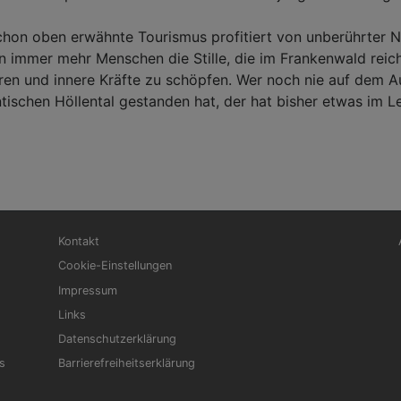
chon oben erwähnte Tourismus profitiert von unberührter Na
 immer mehr Menschen die Stille, die im Frankenwald reichlic
eren und innere Kräfte zu schöpfen. Wer noch nie auf dem A
tischen Höllental gestanden hat, der hat bisher etwas im L
Fußbereichsmenü
Be
Kontakt
Cookie-Einstellungen
Impressum
Links
Datenschutzerklärung
s
Barrierefreiheitserklärung