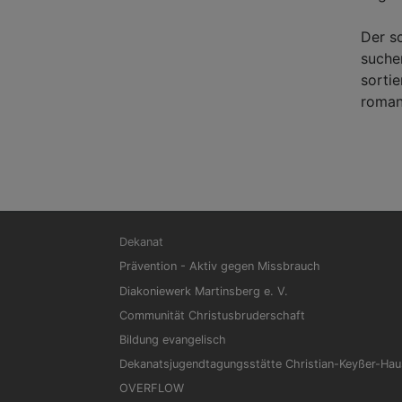
Der s
suchen
sorti
roman
Hauptnavigation
Dekanat
Prävention - Aktiv gegen Missbrauch
Diakoniewerk Martinsberg e. V.
Communität Christusbruderschaft
Bildung evangelisch
Dekanatsjugendtagungsstätte Christian-Keyßer-Hau
OVERFLOW