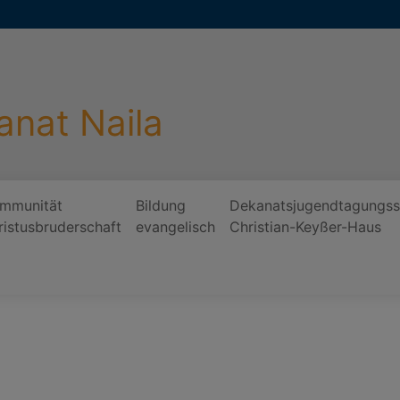
anat Naila
mmunität
Bildung
Dekanatsjugendtagungss
ristusbruderschaft
evangelisch
Christian-Keyßer-Haus