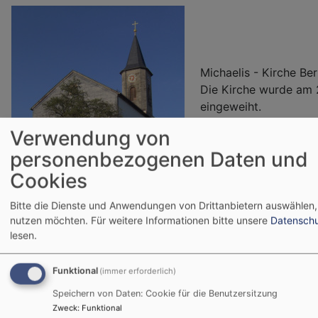
Michaelis - Kirche Ber
Die Kirche wurde am 
eingeweiht.
Verwendung von
personenbezogenen Daten und
http://www.döbraber
Cookies
Bitte die Dienste und Anwendungen von Drittanbietern auswählen, 
nutzen möchten.
Für weitere Informationen bitte unsere
Datenschu
lesen.
Bildrechte
beim Autor
Funktional
(immer erforderlich)
Speichern von Daten: Cookie für die Benutzersitzung
Zweck
:
Funktional